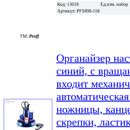
Код:
13018
Ед.изм.
набор
Артикул:
PFS898-118
TM:
Proff
Органайзер нас
синий, с враща
входит механич
автоматическая
ножницы, канце
скрепки, ластик