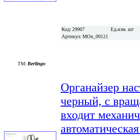
Код:
29907
Ед.изм.
шт
Артикул:
MOn_09121
TM:
Berlingo
Органайзер нас
черный, с вращ
входит механич
автоматическая