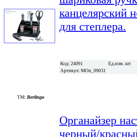
канцелярский н
для степлера.
Код:
24091
Ед.изм.
шт
Артикул:
MOn_09031
TM:
Berlingo
Органайзер нас
черный/красны