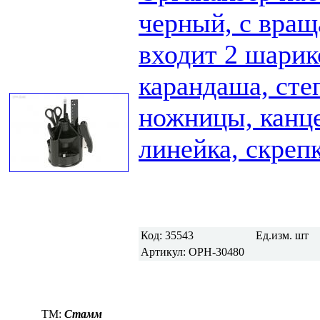
черный, с вращ
входит 2 шарик
карандаша, сте
ножницы, канце
линейка, скреп
Код:
35543
Ед.изм.
шт
Артикул:
ОРН-30480
TM:
Стамм