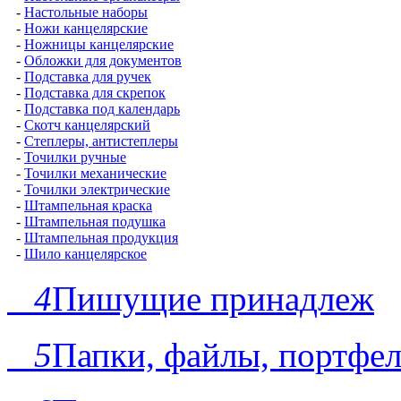
-
Настольные наборы
-
Ножи канцелярские
-
Ножницы канцелярские
-
Обложки для документов
-
Подставка для ручек
-
Подставка для скрепок
-
Подставка под календарь
-
Скотч канцелярский
-
Степлеры, антистеплеры
-
Точилки ручные
-
Точилки механические
-
Точилки электрические
-
Штампельная краска
-
Штампельная подушка
-
Штампельная продукция
-
Шило канцелярское
4
Пишущие принадлеж
5
Папки, файлы, портфе