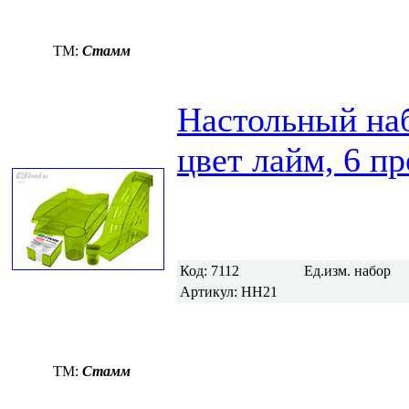
TM:
Стамм
Настольный н
цвет лайм, 6 п
Код:
7112
Ед.изм.
набор
Артикул:
НН21
TM:
Стамм