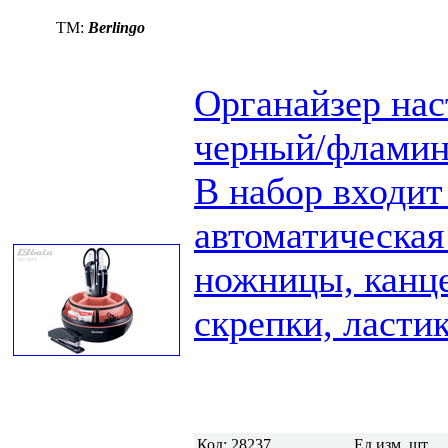
TM:
Berlingo
Органайзер нас
черный/фламин
В набор входит
автоматическая
ножницы, канце
скрепки, ластик
Код:
28237
Ед.изм.
шт