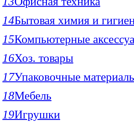
13
Офисная техника
14
Бытовая химия и гигие
15
Компьютерные аксессу
16
Хоз. товары
17
Упаковочные материал
18
Мебель
19
Игрушки