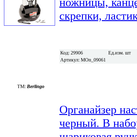
ножницы, канце
скрепки, ластик
Код:
29906
Ед.изм.
шт
Артикул:
MOn_09061
TM:
Berlingo
Органайзер нас
черный. В набо
шариковая ручк