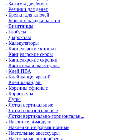
-
Зажимы для бумаг
-
Резинки для денег
-
Брелки для ключей
-
Бювар-накладка на стол
-
Визитницы
-
Глобусы
-
Дыроколы
-
Калькуляторы
-
Канцелярские кнопки
-
Канцелярские скобы
-
Канцелярские скрепки
-
Картотека и аксессуары
-
Клей ПВА
-
Клей канцелярский
-
Клей-карандаш
-
Корзины офисные
-
Корректура
-
Лупы
-
Лотки вертикальные
-
Лотки горизонтальные
-
Лотки вертикально-горизонтальн...
-
Накопители-модули
-
Наклейки информационные
-
Настольные аксессуары
-
Настольные органайзеры