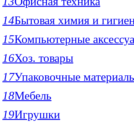
13
Офисная техника
14
Бытовая химия и гигие
15
Компьютерные аксессу
16
Хоз. товары
17
Упаковочные материал
18
Мебель
19
Игрушки