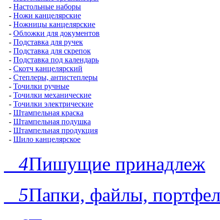
-
Настольные наборы
-
Ножи канцелярские
-
Ножницы канцелярские
-
Обложки для документов
-
Подставка для ручек
-
Подставка для скрепок
-
Подставка под календарь
-
Скотч канцелярский
-
Степлеры, антистеплеры
-
Точилки ручные
-
Точилки механические
-
Точилки электрические
-
Штампельная краска
-
Штампельная подушка
-
Штампельная продукция
-
Шило канцелярское
4
Пишущие принадлеж
5
Папки, файлы, портфе