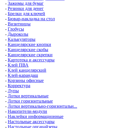
-
Зажимы для бумаг
-
Резинки для денег
-
Брелки для ключей
-
Бювар-накладка на стол
-
Визитницы
-
Глобусы
-
Дыроколы
-
Калькуляторы
-
Канцелярские кнопки
-
Канцелярские скобы
-
Канцелярские скрепки
-
Картотека и аксессуары
-
Клей ПВА
-
Клей канцелярский
-
Клей-карандаш
-
Корзины офисные
-
Корректура
-
Лупы
-
Лотки вертикальные
-
Лотки горизонтальные
-
Лотки вертикально-горизонтальн...
-
Накопители-модули
-
Наклейки информационные
-
Настольные аксессуары
-
Настольные органайзеры