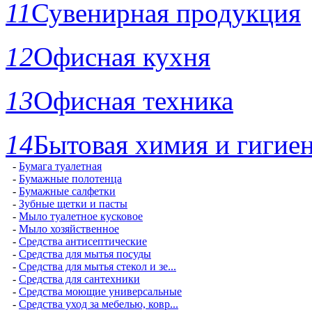
11
Сувенирная продукция
12
Офисная кухня
13
Офисная техника
14
Бытовая химия и гигие
-
Бумага туалетная
-
Бумажные полотенца
-
Бумажные салфетки
-
Зубные щетки и пасты
-
Мыло туалетное кусковое
-
Мыло хозяйственное
-
Средства антисептические
-
Средства для мытья посуды
-
Средства для мытья стекол и зе...
-
Средства для сантехники
-
Средства моющие универсальные
-
Средства уход за мебелью, ковр...