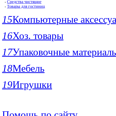
-
Средства чистящие
-
Товары для гостиниц
15
Компьютерные аксессу
16
Хоз. товары
17
Упаковочные материал
18
Мебель
19
Игрушки
Помощь по сайту