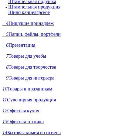
-
Штампельная подушка
-
Штампельная продукция
-
Шило канцелярское
4
Пишущие принадлеж
5
Папки, файлы, портфели
6
Презентация
7
Товары для учебы
8
Товары для творчества
9
Товары для интерьера
10
Товары к праздникам
11
Сувенирная продукция
12
Офисная кухня
13
Офисная техника
14
Бытовая химия и гигиена