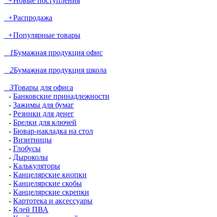
+
Новые поступления
+
Распродажа
+
Популярные товары
1
Бумажная продукция офис
2
Бумажная продукция школа
3
Товары для офиса
-
Банковские принадлежности
-
Зажимы для бумаг
-
Резинки для денег
-
Брелки для ключей
-
Бювар-накладка на стол
-
Визитницы
-
Глобусы
-
Дыроколы
-
Калькуляторы
-
Канцелярские кнопки
-
Канцелярские скобы
-
Канцелярские скрепки
-
Картотека и аксессуары
-
Клей ПВА