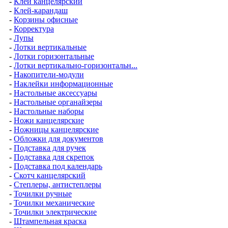
-
Клей канцелярский
-
Клей-карандаш
-
Корзины офисные
-
Корректура
-
Лупы
-
Лотки вертикальные
-
Лотки горизонтальные
-
Лотки вертикально-горизонтальн...
-
Накопители-модули
-
Наклейки информационные
-
Настольные аксессуары
-
Настольные органайзеры
-
Настольные наборы
-
Ножи канцелярские
-
Ножницы канцелярские
-
Обложки для документов
-
Подставка для ручек
-
Подставка для скрепок
-
Подставка под календарь
-
Скотч канцелярский
-
Степлеры, антистеплеры
-
Точилки ручные
-
Точилки механические
-
Точилки электрические
-
Штампельная краска