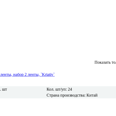
Показать то
нты, набор 2 ленты, `Kriativ`
м.
шт
Кол. шт/уп:
24
Страна производства:
Китай