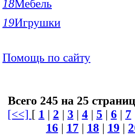
18
Мебель
19
Игрушки
Помощь по сайту
Всего 245 на 25 страни
[<<]
[
1
|
2
|
3
|
4
|
5
|
6
|
7
16
|
17
|
18
|
19
|
2